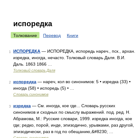
испоредка
Толкование
Перевод
Книги
ИСПОРЕДКА
— ИСПОРЕДКА, испоредь нареч., пск., архан.
1
изредка, иногда, нечасто. Толковый словарь Даля. В.И.
Даль. 1863 1866 …
Толковый словарь Даля
испоредка
— нареч, кол во синонимов: 5 • изредка (33) •
2
иногда (58) • испоредь (5) • …
Словарь синонимов
изредка
— См. иногда, кое где... Словарь русских
3
синонимов и сходных по смыслу выражений. под. ред. Н.
Абрамова, М.: Русские словари, 1999. изредка иногда, кое
где; редко, порой, инде, эпизодично, урывками, раз другой,
эпизодически, раз в год по обещанию,&#8230; …