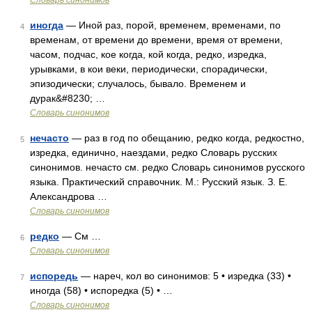
Словарь синонимов
иногда
— Иной раз, порой, временем, временами, по
4
временам, от времени до времени, время от времени,
часом, подчас, кое когда, кой когда, редко, изредка,
урывками, в кои веки, периодически, спорадически,
эпизодически; случалось, бывало. Временем и
дурак&#8230; …
Словарь синонимов
нечасто
— раз в год по обещанию, редко когда, редкостно,
5
изредка, единично, наездами, редко Словарь русских
синонимов. нечасто см. редко Словарь синонимов русского
языка. Практический справочник. М.: Русский язык. З. Е.
Александрова …
Словарь синонимов
редко
— См …
6
Словарь синонимов
испоредь
— нареч, кол во синонимов: 5 • изредка (33) •
7
иногда (58) • испоредка (5) • …
Словарь синонимов